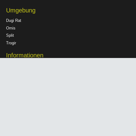
Umgebung
Dugi Rat
Omis
Split
Trogir
Informationen
Datenschutzerklärung
Haftungsausschluss
Impressum
© 2023 All rights reserved by
Apartment 2 Masline
| Design by
RukaMedia