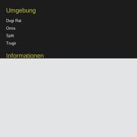
Umgebung
Dugi Rat
Omis
Split
Trogir
Informationen
Datenschutzerklärung
Haftungsausschluss
Impressum
© 2023 All rights reserved by
Apartment 2 Masline
| Design by
RukaMedia